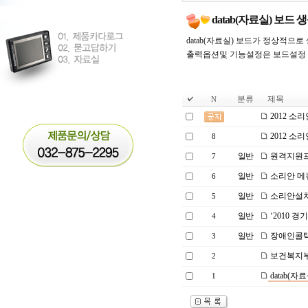
datab(자료실) 보드 
datab(자료실) 보드가 정상적으
출력옵션및 기능설정은 보드설정 
분류
제목
N
2012 소
2012 소
8
일반
원격지원
7
일반
소리안 메
6
일반
소리안설치
5
일반
‘2010 
4
일반
장애인콜택
3
보건복지부
2
datab(자
1