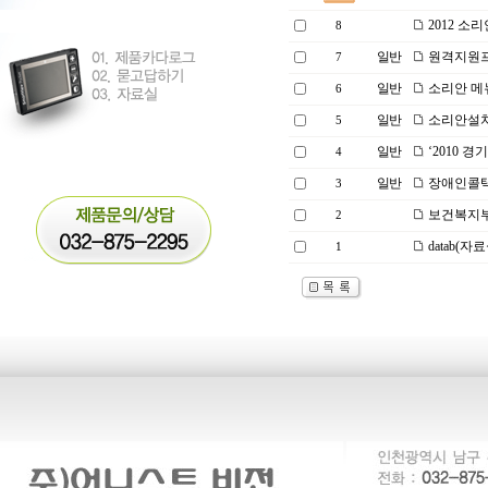
2012 소
8
일반
원격지원
7
일반
소리안 메
6
일반
소리안설치
5
일반
‘2010 
4
일반
장애인콜택
3
보건복지부
2
datab(자
1